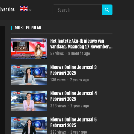
Over Ons
MOST POPULAR
Het laatste Aku-Ik nieuws van
vandaag, Maandag 17 November
2025.
53
views
·
9 months ago
Nieuws Online Journaal 3
Februari 2025
136
views
·
2 years ago
Nieuws Online Journaal 4
Februari 2025
338
views
·
2 years ago
Nieuws Online Journaal 5
Februari 2025
223
views
·
1 year ago