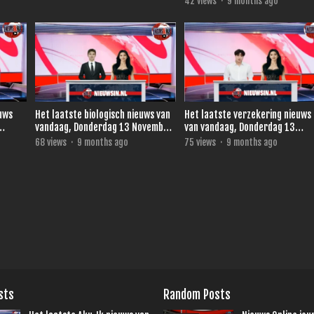
42
views
·
9 months ago
euws
Het laatste biologisch nieuws van
Het laatste verzekering nieuws
vandaag, Donderdag 13 November
van vandaag, Donderdag 13
2025.
November 2025.
68
views
·
9 months ago
75
views
·
9 months ago
sts
Random Posts