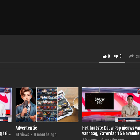
0
0
SH
Advertentie
Het laatste Dauw Pop nieuws van .
g 16
vandaag, Zaterdag 15 Novembe
51
views
·
9 months ago
2025