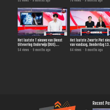
53
views
·
9 months ago
76
views
·
9 months ago
Het laatste T nieuws van Dienst
Het laatste Zwarte Piet ni
Uitvoering Onderwijs (DUO).
van vandaag, Donderdag 13
vandaag, Vrijdag 14 November
November 2025.
54
views
·
9 months ago
64
views
·
9 months ago
2025
Recent Po