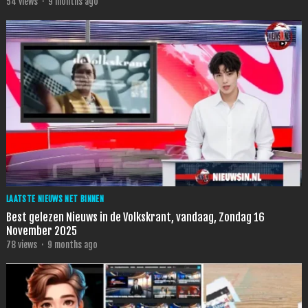
54
views
·
9 months ago
LAATSTE NIEUWS NET BINNEN
Best gelezen Nieuws in de Volkskrant, vandaag, Zondag 16
November 2025
78
views
·
9 months ago