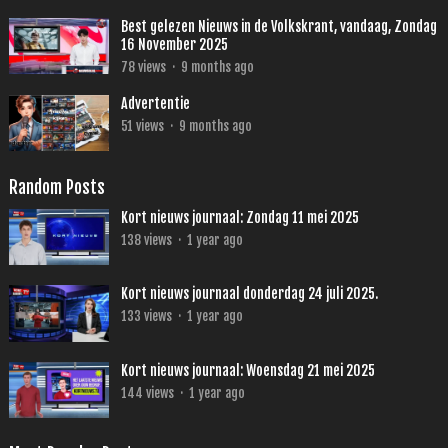
Best gelezen Nieuws in de Volkskrant, vandaag, Zondag
16 November 2025
78
views
·
9 months ago
Advertentie
51
views
·
9 months ago
Random Posts
Kort nieuws journaal: Zondag 11 mei 2025
138
views
·
1 year ago
Kort nieuws journaal donderdag 24 juli 2025.
133
views
·
1 year ago
Kort nieuws journaal: Woensdag 21 mei 2025
144
views
·
1 year ago