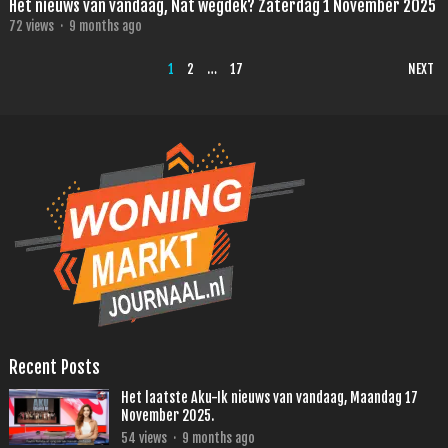
Het nieuws van vandaag, Nat wegdek? Zaterdag 1 November 2025
72
views
·
9 months ago
POSTS
1
2
…
17
NEXT
PAGINATION
Recent Posts
Het laatste Aku-Ik nieuws van vandaag, Maandag 17
November 2025.
54
views
·
9 months ago