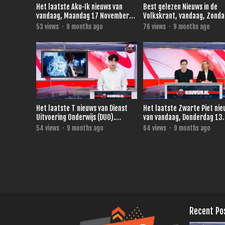
Het laatste Aku-Ik nieuws van
Best gelezen Nieuws in de
vandaag, Maandag 17 November
Volkskrant, vandaag, Zonda
2025.
November 2025
53
views
·
9 months ago
76
views
·
9 months ago
Het laatste T nieuws van Dienst
Het laatste Zwarte Piet ni
Uitvoering Onderwijs (DUO).
van vandaag, Donderdag 13
vandaag, Vrijdag 14 November
November 2025.
54
views
·
9 months ago
64
views
·
9 months ago
2025
Recent Po