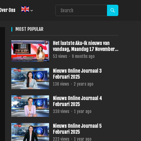
Over Ons
MOST POPULAR
Het laatste Aku-Ik nieuws van
vandaag, Maandag 17 November
2025.
53
views
·
9 months ago
Nieuws Online Journaal 3
Februari 2025
136
views
·
2 years ago
Nieuws Online Journaal 4
Februari 2025
338
views
·
1 year ago
Nieuws Online Journaal 5
Februari 2025
223
views
·
1 year ago