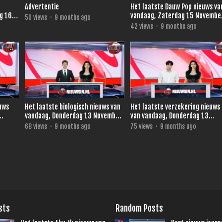
Advertentie
Het laatste Dauw Pop nieuws van .
g 16
vandaag, Zaterdag 15 Novembe
50
views
·
9 months ago
2025
42
views
·
9 months ago
euws
Het laatste biologisch nieuws van
Het laatste verzekering nieuws
vandaag, Donderdag 13 November
van vandaag, Donderdag 13
2025.
November 2025.
68
views
·
9 months ago
75
views
·
9 months ago
sts
Random Posts