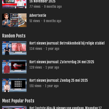
16 November 2025
77
views
·
9 months ago
Advertentie
51
views
·
9 months ago
Random Posts
Kort nieuws journaal: Betrokkenheid bij religie stabiel
134
views
·
1 year ago
Kort nieuws journaal: Zatererdag 24 mei 2025
128
views
·
1 year ago
Kort nieuws journaal: Zondag 25 mei 2025
151
views
·
1 year ago
Most Popular Posts
Het laatste Aku-Ik nieuws van vandaag, Maandag 17