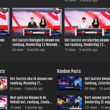
42
views
·
9 months ago
euws
Het laatste biologisch nieuws van
Het laatste verzekering nieuws
vandaag, Donderdag 13 November
van vandaag, Donderdag 13
2025.
November 2025.
68
views
·
9 months ago
75
views
·
9 months ago
sts
Random Posts
Het laatste Aku-Ik nieuws van
Het laatste nieuw
vandaag, Maandag 17
vandaag, Zaterda
November 2025.
October 2025
53
views
·
9 months ago
98
views
·
10 mont
Best gelezen Nieuws in de
Kort nieuws journ
Volkskrant, vandaag, Zondag
donderdag 21 aug
16 November 2025
76
views
·
9 months ago
131
views
·
12 mon