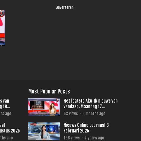
Adverteren
Most Popular Posts
s van
Het laatste Aku-Ik nieuws van
g 18
vandaag, Maandag 17
November 2025.
hs ago
53
views
·
9 months ago
aal
Nieuws Online Journaal 3
ustus 2025
Februari 2025
ths ago
136
views
·
2 years ago