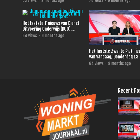
53
views
·
9 months ago
76
views
·
9 months ago
Het laatste T nieuws van Dienst
Uitvoering Onderwijs (DUO).
vandaag, Vrijdag 14 November
54
views
·
9 months ago
2025
Het laatste Zwarte Piet ni
van vandaag, Donderdag 13
November 2025.
64
views
·
9 months ago
Recent Po