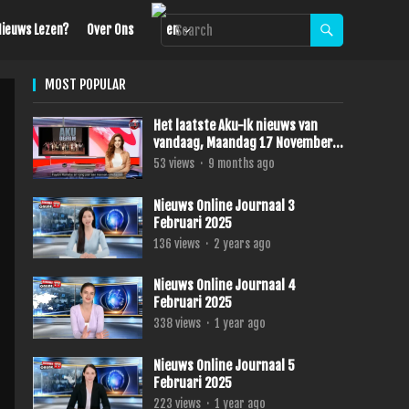
Nieuws Lezen?
Over Ons
MOST POPULAR
Het laatste Aku-Ik nieuws van
vandaag, Maandag 17 November
2025.
53
views
·
9 months ago
Nieuws Online Journaal 3
Februari 2025
136
views
·
2 years ago
Nieuws Online Journaal 4
Februari 2025
338
views
·
1 year ago
Nieuws Online Journaal 5
Februari 2025
223
views
·
1 year ago