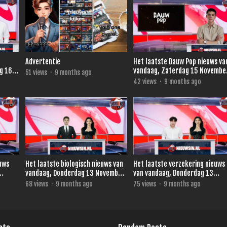
Advertentie
Het laatste Dauw Pop nieuws van .
g 16
vandaag, Zaterdag 15 Novembe
51
views
·
9 months ago
2025
42
views
·
9 months ago
euws
Het laatste biologisch nieuws van
Het laatste verzekering nieuws
vandaag, Donderdag 13 November
van vandaag, Donderdag 13
2025.
November 2025.
68
views
·
9 months ago
75
views
·
9 months ago