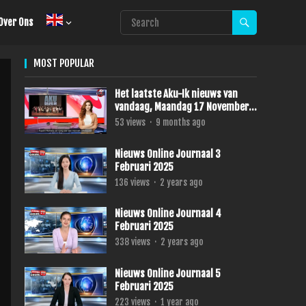
Over Ons
MOST POPULAR
Het laatste Aku-Ik nieuws van
vandaag, Maandag 17 November
2025.
53
views
·
9 months ago
Nieuws Online Journaal 3
Februari 2025
136
views
·
2 years ago
Nieuws Online Journaal 4
Februari 2025
338
views
·
2 years ago
Nieuws Online Journaal 5
Februari 2025
223
views
·
1 year ago