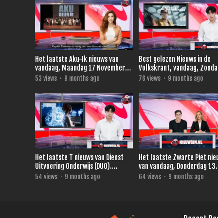
Het laatste Aku-Ik nieuws van
Best gelezen Nieuws in de
vandaag, Maandag 17 November
Volkskrant, vandaag, Zonda
2025.
November 2025
53
views
·
9 months ago
76
views
·
9 months ago
Het laatste T nieuws van Dienst
Het laatste Zwarte Piet ni
Uitvoering Onderwijs (DUO).
van vandaag, Donderdag 13
vandaag, Vrijdag 14 November
November 2025.
54
views
·
9 months ago
64
views
·
9 months ago
2025