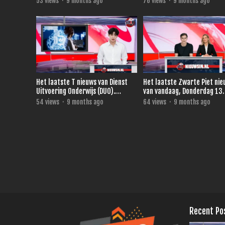
53
views
·
9 months ago
76
views
·
9 months ago
Het laatste T nieuws van Dienst
Het laatste Zwarte Piet ni
Uitvoering Onderwijs (DUO).
van vandaag, Donderdag 13
vandaag, Vrijdag 14 November
November 2025.
54
views
·
9 months ago
64
views
·
9 months ago
2025
Recent Po