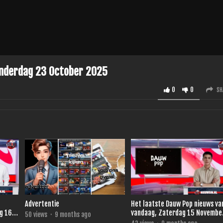
onderdag 23 October 2025
0
0
SH
Advertentie
Het laatste Dauw Pop nieuws van .
g 16
vandaag, Zaterdag 15 Novembe
50
views
·
9 months ago
2025