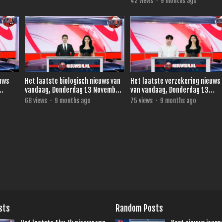
42
views
·
9 months ago
euws
Het laatste biologisch nieuws van
Het laatste verzekering nieuws
vandaag, Donderdag 13 November
van vandaag, Donderdag 13
2025.
November 2025.
68
views
·
9 months ago
75
views
·
9 months ago
sts
Random Posts