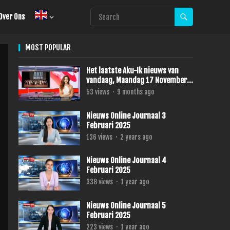
Over Ons
MOST POPULAR
Het laatste Aku-Ik nieuws van
vandaag, Maandag 17 November
2025.
53
views
·
9 months ago
Nieuws Online Journaal 3
Februari 2025
136
views
·
2 years ago
Nieuws Online Journaal 4
Februari 2025
338
views
·
1 year ago
Nieuws Online Journaal 5
Februari 2025
223
views
·
1 year ago